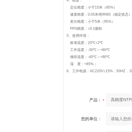
4
、精度：
定位精度：小于
15
米（
95%
）
速度精度：
0.05
米
/
秒
RMS
（稳定状态）
差分精度：小于
5
米（
95%
）
PPS
精度：±
0.1
微秒
5
、使用环境：
标准温度：
20
℃±
2
℃
工作温度：
-30
℃～
+80
℃
储存温度：
-40
℃～
+90
℃
湿
度：
<85%
；
6
、工作电源：
AC220V
±
15%
，
50HZ
，
D
产品：
您的单位：