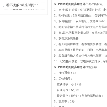
器能做什么？
烦？GPS标准时间服务器
NTP
网络时间同步服务器
主要功能特点：
看不见的“标准时间”：
解决的不只是校时
1
、支持
4
路时钟源：
GPS
卫星时钟源，北
GPS网络同步时钟如何为
2
、时钟输出：
2
路网络口输出，
6
路串行
行业运转校准节奏
3
、双网络接口：双
IP
地址，支持
TCP/IP
4
、时间信息输出格式符合相关电力行业
5
、有
1
路电网频率测量功能（支持本地和
6
、双电源系统热备
7
、有开机自检功能，有本地告警功能，
8
、本地显示：显示时间、日期、电网频
9
、装置所有输入输出信号均光电隔离，
10
、状态指示功能：双电源状态指示，秒
NTP
网络时间同步服务器
性能指标
1
、接收通道：
12
2
、定位时间：
重新捕获：小于
2
秒
自动定位：
5
分钟
搜索天空：
5
分钟（所有数据均未知）
3
、更新率：
1
秒