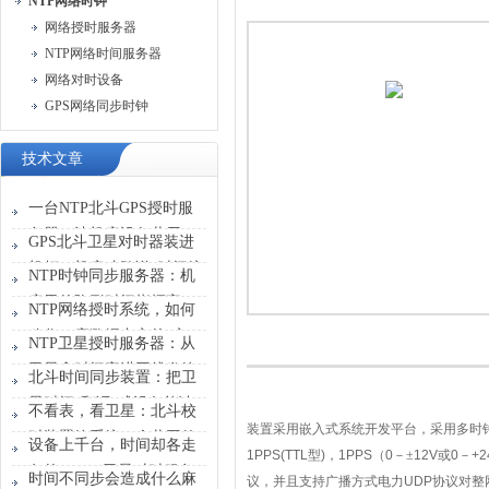
NTP网络时钟
网络授时服务器
NTP网络时间服务器
网络对时设备
GPS网络同步时钟
技术文章
一台NTP北斗GPS授时服
务器，让机房设备共用一
GPS北斗卫星对时器装进
张“时刻表”
机柜，机房才敢说“时间统
NTP时钟同步服务器：机
一”
房里的隐形时间指挥官
NTP网络授时系统，如何
稳住一座数据中心的“心
NTP卫星授时服务器：从
跳”？
卫星拿时间塞进网线发给
北斗时间同步装置：把卫
设备
星时间“翻译”成设备能读
不看表，看卫星：北斗校
懂的信号
装置采用嵌入式系统开发平台，采用多时
时装置给系统一个共同的
设备上千台，时间却各走
1PPS(TTL
型
)
，
1PPS
（
0
－±
12V
或
0
－
+2
时间原点
各的？GPS卫星对时服务
时间不同步会造成什么麻
议，并且支持广播方式电力
UDP
协议对整