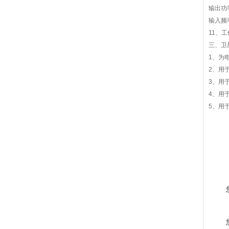
输出功
输入频率
11、工
三、卫
1、为
2、用
3、用
4、用
5、用