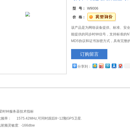
型 号：
W9006
价 格：
该产品是为网络设备提供、标准、安
能提供的同步时钟信号，支持标准的NT
MD5协议和证书加密方式，具有完整
支持NTP网络对时、串口授时、10M
订购留言
报警信号等功能。
分享到：
星时钟服务器技术指标
频率： 1575.42MHz,可同时跟踪8~12颗GPS卫星.
射频灵敏度: -166dbw