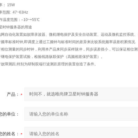
率： 15W
范围: 47~63Hz
作温度范围：–10~+55℃
星时钟服务器的用途
电网自动化装置如故障录波器、微机继电保护及安全自动装置、远动及微机监控系统
于频率标准时钟,即调度上通过工频钟与标准时间的差异来比较系统频率误差积累情况.
于相位测量的同步时钟，利用本产品来同步采样脉冲，同步误差很小，可以保证相位测
于继电保护装置试验，检验线路纵联保护（高频相差保护装置）。
于故障测距,特别为研制双端行波测距原理的装置创造了条件。
产品：
您的单位：
您的姓名：