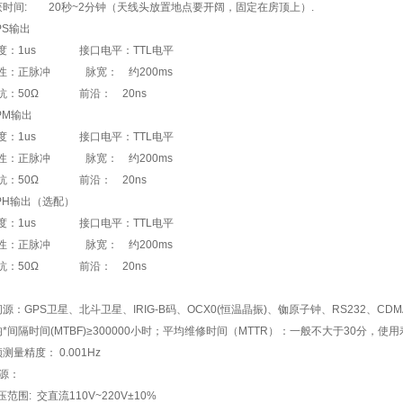
获时间: 20秒~2分钟（天线头放置地点要开阔，固定在房顶上）.
PS输出
：1us 接口电平：TTL电平
：正脉冲 脉宽： 约200ms
：50Ω 前沿： 20ns
PM输出
：1us 接口电平：TTL电平
：正脉冲 脉宽： 约200ms
：50Ω 前沿： 20ns
PPH输出（选配）
：1us 接口电平：TTL电平
：正脉冲 脉宽： 约200ms
：50Ω 前沿： 20ns
源：GPS卫星、北斗卫星、IRIG-B码、OCX0(恒温晶振)、铷原子钟、RS232、CDM
均*间隔时间(MTBF)≥300000小时；平均维修时间（MTTR）：一般不大于30分，
工频测量精度： 0.001Hz
、电源：
范围: 交直流110V~220V±10%