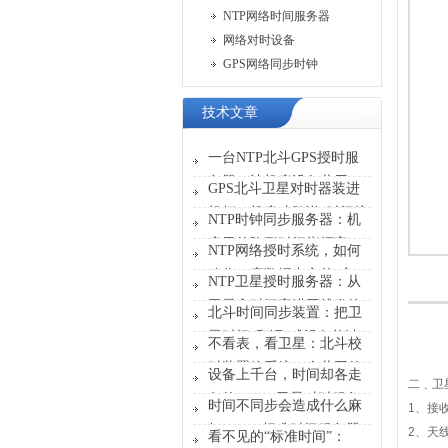
NTP网络时间服务器
网络对时设备
GPS网络同步时钟
技术文章
一台NTP北斗GPS授时服
务器，让机房设备共用一
GPS北斗卫星对时器装进
张“时刻表”
机柜，机房才敢说“时间统
NTP时钟同步服务器：机
一”
房里的隐形时间指挥官
NTP网络授时系统，如何
稳住一座数据中心的“心
NTP卫星授时服务器：从
跳”？
卫星拿时间塞进网线发给
北斗时间同步装置：把卫
设备
星时间“翻译”成设备能读
不看表，看卫星：北斗校
懂的信号
时装置给系统一个共同的
设备上千台，时间却各走
二﹑卫
时间原点
各的？GPS卫星对时服务
时间不同步会造成什么麻
1、接收
器能做什么？
烦？GPS标准时间服务器
2、天线
看不见的“标准时间”：