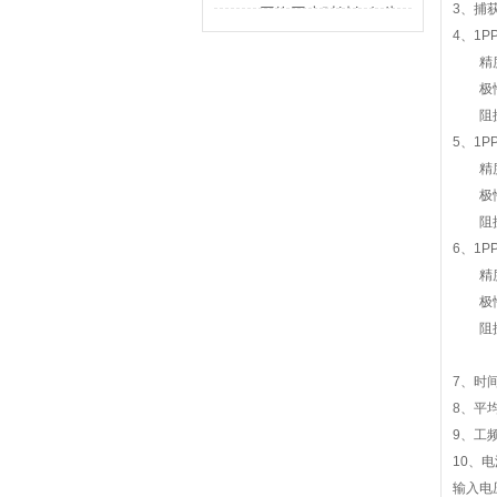
解决的不只是校时
3、捕
GPS网络同步时钟如何为
4、1P
行业运转校准节奏
精度
极性
阻抗
5、1P
精度
极性
阻抗
6、1
精度
极性
阻抗
7、时间
8、平
9、
10
输入电压