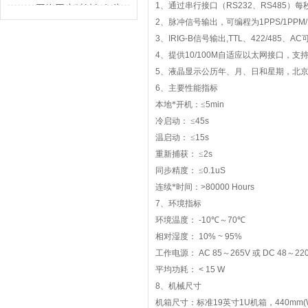
解决的不只是校时
1
、通过串行接口（
RS232
、
RS485
）每
GPS网络同步时钟如何为
2
、脉冲信号输出，可编程为
1PPS/1PPM
行业运转校准节奏
3
、
IRIG-B
信号输出
,TTL
、
422/485
、
AC
4
、提供
10/100M
自适应以太网接口，支
5
、液晶显示公历年、月、日和星期，北
6
、主要性能指标
本地*开机：≤
5min
冷启动：
≤
45s
温启动：
≤
15s
重新捕获：
≤
2s
同步精度：
≤
0.1uS
连续*时间：
>80000 Hours
7
、环境指标
环境温度：
-10
℃～
70
℃
相对湿度：
10% ~ 95%
工作电源：
AC 85
～
265V
或
DC 48
～
22
平均功耗：
< 15 W
8
、机械尺寸
机箱尺寸：标准
19
英寸
1U
机箱，
440mm(