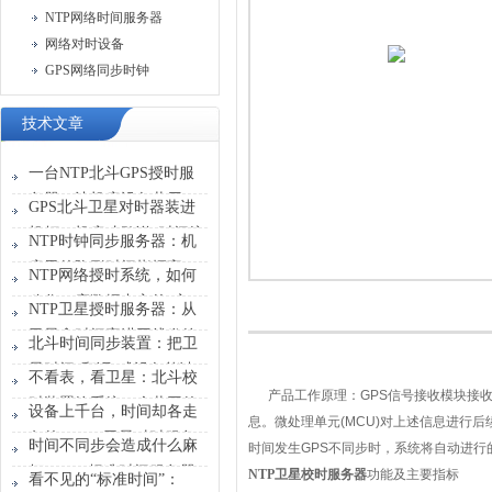
NTP网络时间服务器
网络对时设备
GPS网络同步时钟
技术文章
一台NTP北斗GPS授时服
务器，让机房设备共用一
GPS北斗卫星对时器装进
张“时刻表”
机柜，机房才敢说“时间统
NTP时钟同步服务器：机
一”
房里的隐形时间指挥官
NTP网络授时系统，如何
稳住一座数据中心的“心
NTP卫星授时服务器：从
跳”？
卫星拿时间塞进网线发给
北斗时间同步装置：把卫
设备
星时间“翻译”成设备能读
不看表，看卫星：北斗校
懂的信号
产品工作原理：
GPS
信号接收模块接
时装置给系统一个共同的
设备上千台，时间却各走
息。微处理单元
(MCU)
对上述信息进行后
时间原点
各的？GPS卫星对时服务
时间不同步会造成什么麻
时间发生
GPS
不同步时，系统将自动进行
器能做什么？
烦？GPS标准时间服务器
NTP
卫星校时服务器
功能及主要指标
看不见的“标准时间”：