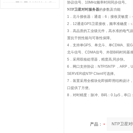
解决的不只是校时
协议信号、
10MHz
频率时间同步信号。
GPS网络同步时钟如何为
NTP
卫星对时服务器
的参数及功能
行业运转校准节奏
1
．北斗接收器：通道：
6
；接收灵敏度：
2
．
12
通道
GPS
卫星接收，频率准确度：≤
3
．高品质的工业级元件，高水准的电气
置抗干扰性能与可靠性保障。
4
．支持单
GPS
、单北斗、单
CDMA
、双
G
北斗信号、
CDMA
信号、外部
B
码时间基
5
．采用双核处理器，精度高
,
同步快。
6
．网口支持协议：
NTP/SNTP
，
ARP
，
U
SERVER
或
NTP Client
可选择。
7
．装置采用全模块化即插即用结构设计
口提供了方便。
8
．对时精度：脉冲、
B
码：
0.1μS
，串口
产品：