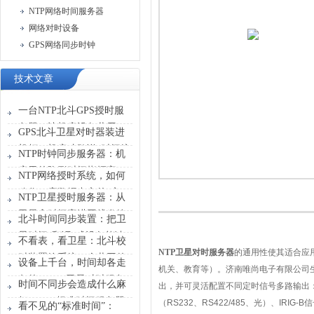
NTP网络时间服务器
网络对时设备
GPS网络同步时钟
技术文章
一台NTP北斗GPS授时服
务器，让机房设备共用一
GPS北斗卫星对时器装进
张“时刻表”
机柜，机房才敢说“时间统
NTP时钟同步服务器：机
一”
房里的隐形时间指挥官
NTP网络授时系统，如何
稳住一座数据中心的“心
NTP卫星授时服务器：从
跳”？
卫星拿时间塞进网线发给
北斗时间同步装置：把卫
设备
星时间“翻译”成设备能读
不看表，看卫星：北斗校
懂的信号
NTP
卫星对时服务器
的通用性使其适合应
时装置给系统一个共同的
设备上千台，时间却各走
机关、教育等）。济南唯尚电子有限公司
时间原点
各的？GPS卫星对时服务
时间不同步会造成什么麻
出，并可灵活配置不同定时信号多路输出
器能做什么？
烦？GPS标准时间服务器
（
RS232
、
RS422/485
、光）、
IRIG-B
信
看不见的“标准时间”：