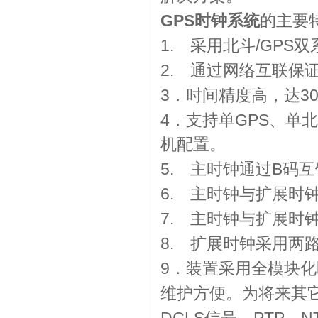
GPS
时钟系统
的主要
1.
/GPS
采用北斗
双
2.
通过网络互联保证
3
3
．时间精度高，达
4
GPS
．支持单
、单北
机配置。
5.
B
主时钟通过
码互
6.
主时钟与扩展时钟
7.
主时钟与扩展时钟
8.
扩展时钟采用两
9
．装置采用全模块化
维护方便。为将来其