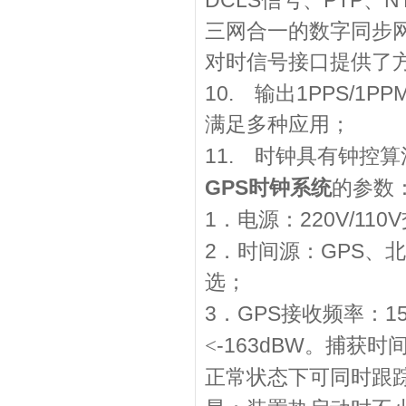
DCLS
PTP
N
信号、
、
三网合一的数字同步
对时信号接口提供了
10.
1PPS/1PP
输出
满足多种应用；
11.
时钟具有钟控算
GPS
时钟系统
的参数
1
220V/110V
．电源：
2
GPS
．时间源：
、北
选；
3
GPS
1
．
接收频率：
-163dBW
<
。捕获时间
正常状态下可同时跟