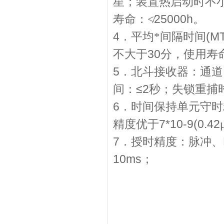
星；装置热启动时不
25000h
寿命：≮
。
4
(M
．平均*间隔时间
30
不大于
分，使用寿
5
．北斗接收器：通道
≤2
间：
秒；失锁重捕
6
．时间保持单元守时
7*10-9(0.42
精度优于
7
．授时精度：脉冲、
10ms
；