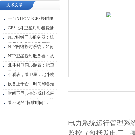
技术文章
一台NTP北斗GPS授时服
务器，让机房设备共用一
GPS北斗卫星对时器装进
张“时刻表”
机柜，机房才敢说“时间统
NTP时钟同步服务器：机
一”
房里的隐形时间指挥官
NTP网络授时系统，如何
稳住一座数据中心的“心
NTP卫星授时服务器：从
跳”？
卫星拿时间塞进网线发给
北斗时间同步装置：把卫
设备
星时间“翻译”成设备能读
不看表，看卫星：北斗校
懂的信号
时装置给系统一个共同的
设备上千台，时间却各走
时间原点
各的？GPS卫星对时服务
时间不同步会造成什么麻
器能做什么？
烦？GPS标准时间服务器
看不见的“标准时间”：
解决的不只是校时
GPS网络同步时钟如何为
行业运转校准节奏
电力系统运行管理系
监控（包括发电厂、